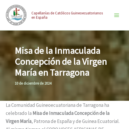
Ir
contenido
al
Capellanías de Católicos Guineoecuatorianos
en España
contenido
Misa de la Inmaculada
Concepción de la Virgen
María en Tarragona
10 de diciembre de 2024
Inicio
Actualidad
Misa de la Inmaculada Concepción de la Virgen María en Tarragona
La Comunidad Guineoecuatoriana de Tarragona ha
celebrado la
Misa de Inmaculada Concepción de la
Virgen María
, Patrona de España y de Guinea Ecuatorial.