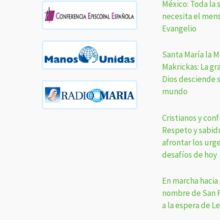
México: Toda la 
necesita el mens
Evangelio
Santa María la M
Makrickas: La gr
Dios desciende 
mundo
Cristianos y con
Respeto y sabid
afrontar los urg
desafíos de hoy
En marcha hacia 
nombre de San F
a la espera de L