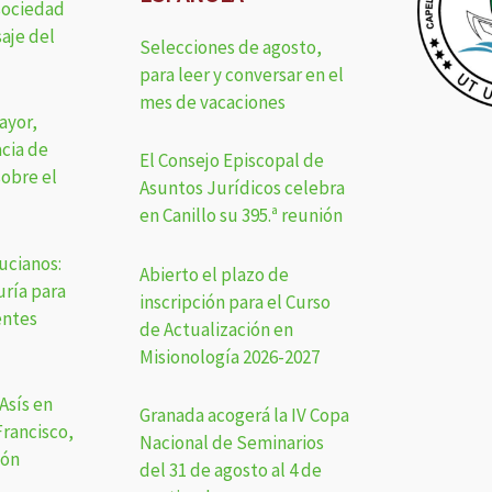
sociedad
aje del
Selecciones de agosto,
para leer y conversar en el
mes de vacaciones
ayor,
acia de
El Consejo Episcopal de
sobre el
Asuntos Jurídicos celebra
en Canillo su 395.ª reunión
fucianos:
Abierto el plazo de
uría para
inscripción para el Curso
entes
de Actualización en
Misionología 2026-2027
Asís en
Granada acogerá la IV Copa
rancisco,
Nacional de Seminarios
eón
del 31 de agosto al 4 de