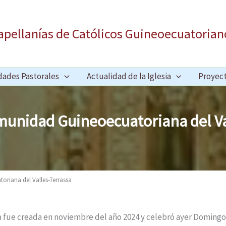
apellanías de Católicos Guineoecuatorian
dades Pastorales
Actualidad de la Iglesia
Proyec
munidad Guineoecuatoriana del Va
oriana del Valles-Terrassa
 fue creada en noviembre del año 2024 y celebró ayer Domingo 