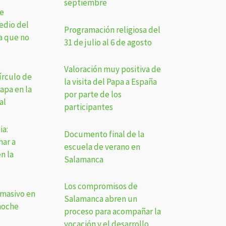
septiembre
e
edio del
Programación religiosa del
ia que no
31 de julio al 6 de agosto
Valoración muy positiva de
írculo de
la visita del Papa a España
apa en la
por parte de los
al
participantes
ia:
Documento final de la
ar a
escuela de verano en
n la
Salamanca
Los compromisos de
 masivo en
Salamanca abren un
noche
proceso para acompañar la
vocación y el desarrollo