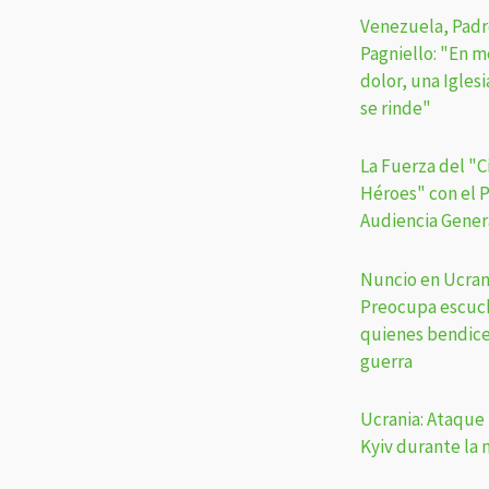
Venezuela, Padr
Pagniello: "En m
dolor, una Igles
se rinde"
La Fuerza del "C
Héroes" con el P
Audiencia Gener
Nuncio en Ucran
Preocupa escuch
quienes bendice
guerra
Ucrania: Ataque
Kyiv durante la 