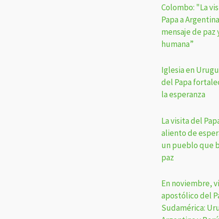
Colombo: "La vis
Papa a Argentina
mensaje de paz 
humana”
Iglesia en Urugua
del Papa fortalec
la esperanza
La visita del Pap
aliento de espe
un pueblo que b
paz
En noviembre, vi
apostólico del P
Sudamérica: Ur