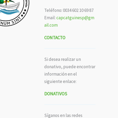
Teléfono: 0034 602 10 69 87
Email:
capcatguinesp@gm
ail.com
CONTACTO
Si desea realizar un
donativo, puede encontrar
información en el
siguiente enlace:
DONATIVOS
Síganos en las redes