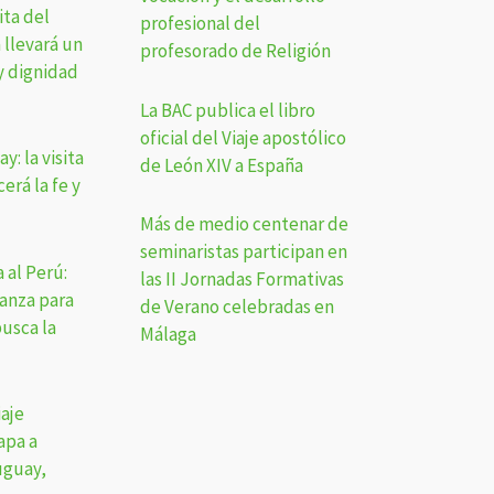
ita del
profesional del
 llevará un
profesorado de Religión
y dignidad
La BAC publica el libro
oficial del Viaje apostólico
y: la visita
de León XIV a España
erá la fe y
Más de medio centenar de
seminaristas participan en
a al Perú:
las II Jornadas Formativas
ranza para
de Verano celebradas en
usca la
Málaga
aje
apa a
uguay,