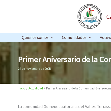
Ir
contenido
al
C
contenido
Quienes somos
Comunidades
Activi
Primer Aniversario de la Co
24 de noviembre de 2025
Inicio
Actualidad
Primer Aniversario de la Comunidad Guineoecuat
La comunidad Guineoecuatoriana del Valles-Terrassa