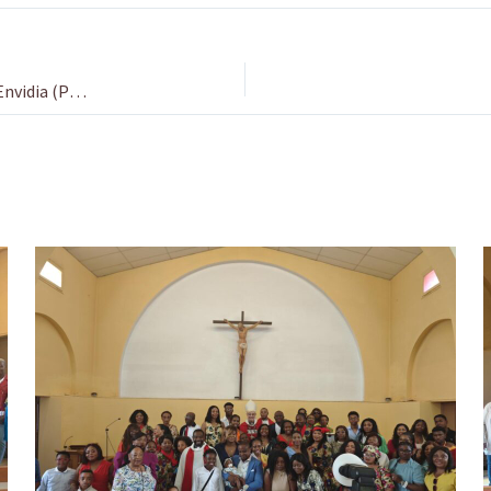
Anatomía Psicológica de las Pasiones Dominantes: La Envidia (Pecado Capital)