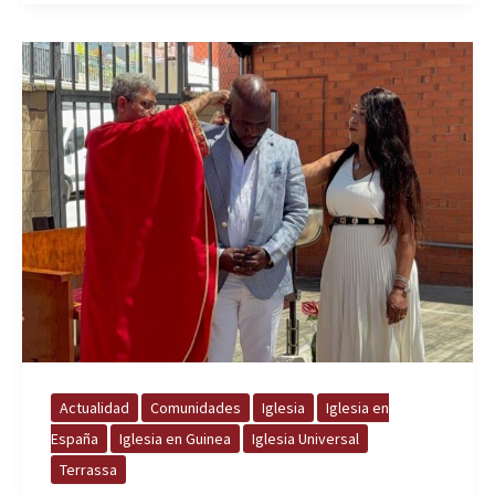
Actualidad
Comunidades
Iglesia
Iglesia en
España
Iglesia en Guinea
Iglesia Universal
Terrassa