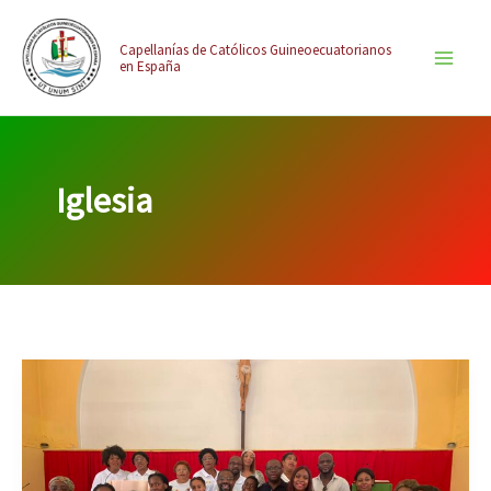
Ir
contenido
al
Capellanías de Católicos Guineoecuatorianos
en España
contenido
Iglesia